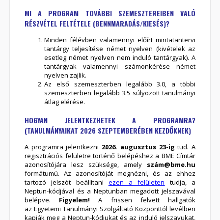
MI A PROGRAM TOVÁBBI SZEMESZTEREIBEN VALÓ
RÉSZVÉTEL FELTÉTELE (BENNMARADÁS/KIESÉS)?
Minden félévben valamennyi előírt mintatantervi
tantárgy teljesítése német nyelven (kivételek az
esetleg német nyelven nem induló tantárgyak). A
tantárgyak valamennyi számonkérése német
nyelven zajlik.
Az első szemeszterben legalább 3.0, a többi
szemeszterben legalább 3.5 súlyozott tanulmányi
átlag elérése.
HOGYAN JELENTKEZHETEK A PROGRAMRA?
(
TANULMÁNYAIKAT 2026 SZEPTEMBERÉBEN KEZDŐKNEK)
A programra jelentkezni
2026. augusztus 23-ig
tud. A
regisztrációs felületre történő belépéshez a BME Címtár
azonosítójára lesz szüksége, amely
szám@bme.hu
formátumú. Az azonosítóját megnézni, és az ehhez
tartozó jelszót beállítani
ezen a felületen
tudja, a
Neptun-kódjával és a Neptunban megadott jelszavával
belépve.
Figyelem!
A frissen felvett hallgatók
az Egyetemi Tanulmányi Szolgáltató Központtól levélben
kapják meg a Neptun-kódjukat és az induló jelszavukat,