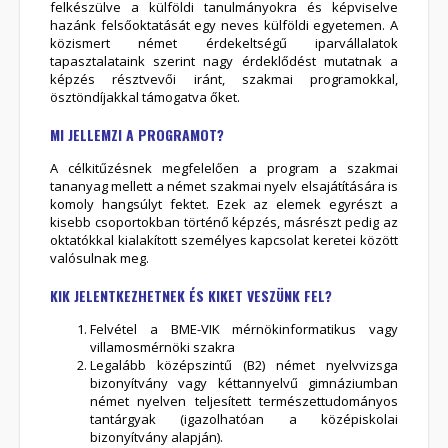
felkészülve a külföldi tanulmányokra és képviselve
hazánk felsőoktatását egy neves külföldi egyetemen. A
közismert német érdekeltségű iparvállalatok
tapasztalataink szerint nagy érdeklődést mutatnak a
képzés résztvevői iránt, szakmai programokkal,
ösztöndíjakkal támogatva őket.
MI JELLEMZI A PROGRAMOT?
A célkitűzésnek megfelelően a program a szakmai
tananyag mellett a német szakmai nyelv elsajátítására is
komoly hangsúlyt fektet. Ezek az elemek egyrészt a
kisebb csoportokban történő képzés, másrészt pedig az
oktatókkal kialakított személyes kapcsolat keretei között
valósulnak meg.
KIK JELENTKEZHETNEK ÉS KIKET VESZÜNK FEL?
Felvétel a BME-VIK mérnökinformatikus vagy
villamosmérnöki szakra
Legalább középszintű (B2) német nyelvvizsga
bizonyítvány vagy kéttannyelvű gimnáziumban
német nyelven teljesített természettudományos
tantárgyak (igazolhatóan a középiskolai
bizonyítvány alapján).