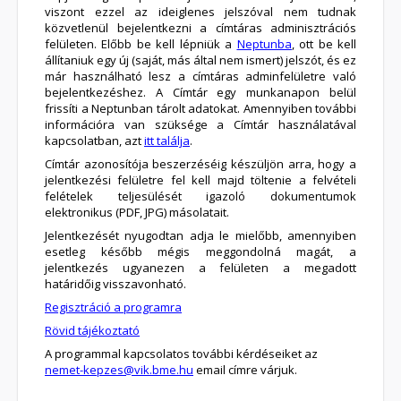
viszont ezzel az ideiglenes jelszóval nem tudnak
közvetlenül bejelentkezni a címtáras adminisztrációs
felületen. Előbb be kell lépniük a
Neptunba
, ott be kell
állítaniuk egy új (saját, más által nem ismert) jelszót, és ez
már használható lesz a címtáras adminfelületre való
bejelentkezéshez. A Címtár egy munkanapon belül
frissíti a Neptunban tárolt adatokat. Amennyiben további
információra van szüksége a Címtár használatával
kapcsolatban, azt
itt találja
.
Címtár azonosítója beszerzéséig készüljön arra, hogy a
jelentkezési felületre fel kell majd töltenie a felvételi
felételek teljesülését igazoló dokumentumok
elektronikus (PDF, JPG) másolatait.
Jelentkezését nyugodtan adja le mielőbb, amennyiben
esetleg később mégis meggondolná magát, a
jelentkezés ugyanezen a felületen a megadott
határidőig visszavonható.
Regisztráció a programra
Rövid tájékoztató
A programmal kapcsolatos további kérdéseiket az
nemet-kepzes@vik.bme.hu
email címre várjuk.