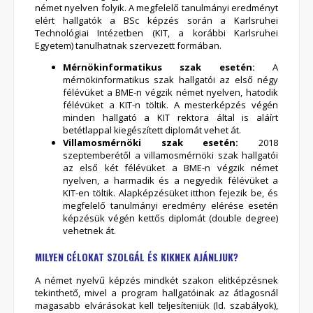
német nyelven folyik. A megfelelő tanulmányi eredményt
elért hallgatók a BSc képzés során a Karlsruhei
Technológiai Intézetben (KIT, a korábbi Karlsruhei
Egyetem) tanulhatnak szervezett formában.
Mérnökinformatikus szak esetén:
A
mérnökinformatikus szak hallgatói az első négy
félévüket a BME-n végzik német nyelven, hatodik
félévüket a KIT-n töltik. A mesterképzés végén
minden hallgató a KIT rektora által is aláírt
betétlappal kiegészített diplomát vehet át.
Villamosmérnöki szak esetén:
2018
szeptemberétől a villamosmérnöki szak hallgatói
az első két félévüket a BME-n végzik német
nyelven, a harmadik és a negyedik félévüket a
KIT-en töltik. Alapképzésüket itthon fejezik be, és
megfelelő tanulmányi eredmény elérése esetén
képzésük végén kettős diplomát (double degree)
vehetnek át.
MILYEN CÉLOKAT SZOLGÁL ÉS KIKNEK AJÁNLJUK?
A német nyelvű képzés mindkét szakon elitképzésnek
tekinthető, mivel a program hallgatóinak az átlagosnál
magasabb elvárásokat kell teljesíteniük (ld. szabályok),