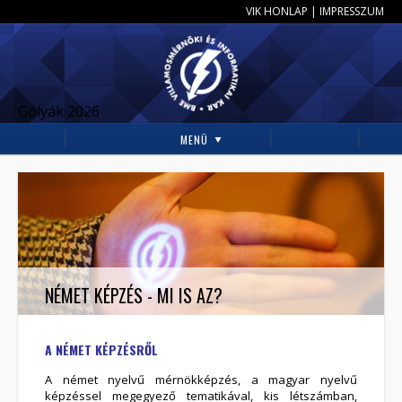
VIK HONLAP
|
IMPRESSZUM
Gólyák 2026
MENÜ
NÉMET KÉPZÉS - MI IS AZ?
A NÉMET KÉPZÉSRŐL
A német nyelvű mérnökképzés, a magyar nyelvű
képzéssel megegyező tematikával, kis létszámban,