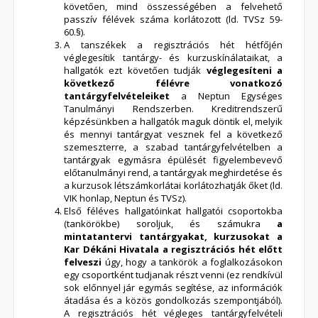
követően, mind összességében a felvehető
passzív félévek száma korlátozott (ld. TVSz 59-
60.§).
A tanszékek a regisztrációs hét hétfőjén
véglegesítik tantárgy- és kurzuskínálataikat, a
hallgatók ezt követően tudják
véglegesíteni a
következő félévre vonatkozó
tantárgyfelvételeiket
a Neptun Egységes
Tanulmányi Rendszerben. Kreditrendszerű
képzésünkben a hallgatók maguk döntik el, melyik
és mennyi tantárgyat vesznek fel a következő
szemeszterre, a szabad tantárgyfelvételben a
tantárgyak egymásra épülését figyelembevevő
előtanulmányi rend, a tantárgyak meghirdetése és
a kurzusok létszámkorlátai korlátozhatják őket (ld.
VIK honlap, Neptun és TVSz).
Első féléves hallgatóinkat hallgatói csoportokba
(tankörökbe) soroljuk, és számukra
a
mintatantervi tantárgyakat, kurzusokat a
Kar Dékáni Hivatala a regisztrációs hét előtt
felveszi
úgy, hogy a tankörök a foglalkozásokon
egy csoportként tudjanak részt venni (ez rendkívül
sok előnnyel jár egymás segítése, az információk
átadása és a közös gondolkozás szempontjából).
A regisztrációs hét végleges tantárgyfelvételi