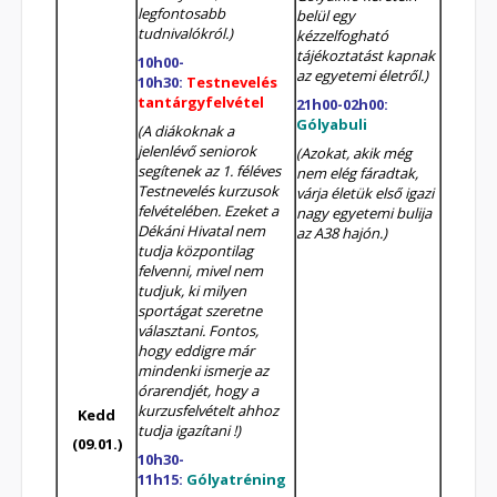
legfontosabb
belül egy
tudnivalókról.)
kézzelfogható
tájékoztatást kapnak
10h00-
az egyetemi életről.)
10h30:
Testnevelés
tantárgyfelvétel
21h00-02h00:
Gólyabuli
(
A diákoknak a
jelenlévő seniorok
(
Azokat, akik még
segítenek az 1. féléves
nem elég fáradtak,
Testnevelés kurzusok
várja életük első igazi
felvételében. Ezeket a
nagy egyetemi bulija
Dékáni Hivatal nem
az A38 hajón.
)
tudja központilag
felvenni, mivel nem
tudjuk, ki milyen
sportágat szeretne
választani. Fontos,
hogy eddigre már
mindenki ismerje az
órarendjét, hogy a
kurzusfelvételt ahhoz
Kedd
tudja igazítani !
)
(09.01.)
10h30-
11h15:
Gólyatréning