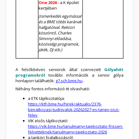
One 2026
- a K épület
kertjében
(Ismerkedés egymással
és a BME többi karának
hallgatóival. Rektori
köszöntő, Charles
Simonyi előadása,
közösségi programok,
játék, DJ stb.)
A felsőbbéves seniorok által szervezett
Gólyahét
programokról
további információk a senior gólya
honlapon találhatók:
g7.sch.bme.hu
.
Néhány fontos információ itt olvasható:
a ETK tájékoztatója:
https://kth.bme.hu/hirek/aktualis/2376-
beiratkozasi-tudnivalok-20262027-es-tanev-oszi-
felev
VIK elsős tájékoztató:
https://vik.bme.hu/tanulmanyi-tajekoztato-frissen-
felvetteknek/tanulmanyi-tajekoztato-2026
a tanköri foglalkozásról: