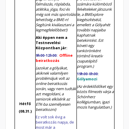
falmászás, röplabda,
számára külömböző
atlétika, jóga, foci és
felvételeket játszunk
még sok más sportolási
le, a BMExplore
lehetőség a BME-n!
kiegészítéséül,
Segítünk kiválasztani a
emellett a Gólyahét
legmegfelelőbbet!)
további napjaiba
kaphatnak
Aki éppen nem a
betekintést. Ezt
Testnevelési
követi egy
Központban jár:
tankörönként
9h00-12h00:
Offline
történő kreatív
beiratkozás
csapatépítő
program.)
(azokat a gólyákat,
akiknek valamilyen
19h00-0h00:
problémájuk volt az
Gólyamozi
online beiratkozás
(Az érdeklődőket egy
során, vagy nem tudták
közös filmezés várja a
azt megoldani, a
Schönherz
seniorok elkísérik az
kollégiumban, igazi
Hétfő
ETK-ba személyesen
mozis hangulatban.)
beiratkozni)
(08.31.)
Ez volt sok évig a
beiratkozás napja, de
most már a