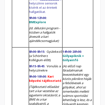
helyszínre seniorok
kísérik el az érintett
hallgatókat.
9h00-12h00:
BMExplore
(ld. délutáni program -
közben a hallgatók
átveszik a kari
ajándékcsomagjukat)
8h00-8h15:
Gyülekező
14h00-20h00:
(a Schönherz
Gólyapiknik +
Kollégium előtt)
Gólyainfó
8h15-8h45:
Vonulás a
(Az előző nap
helyszínekre
fáradalmainak
levezetéseként egy
9h00-10h00:
Kari
közös piknikre hívják
képzési tájékoztató
a felsőévesek a
(Tájékoztató előadást
gólyákat, ahol az
tart a kar vezetése az
ismerkedés mellett
egyetemi oktatásról, a
számos sportolási
BME és a kar
lehetőség is lesz, és a
szabályairól, a
Gólyainfó keretein