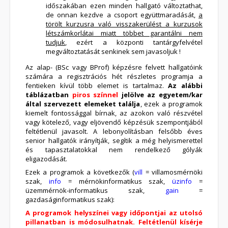
időszakában ezen minden hallgató változtathat,
de onnan kezdve a csoport együttmaradását,
a
törölt kurzusra való visszakerülést a kurzusok
létszámkorlátai miatt többet garantálni nem
tudjuk
, ezért a központi tantárgyfelvétel
megváltoztatását senkinek sem javasoljuk !
Az alap- (BSc vagy BProf) képzésre felvett hallgatóink
számára a regisztrációs hét részletes programja a
fentieken kívül több elemet is tartalmaz.
Az alábbi
táblázatban
piros színnel
jelölve az egyetem/kar
által szervezett elemeket találja
, ezek a programok
kiemelt fontossággal bírnak, az azokon való részvétel
vagy kötelező, vagy eljövendő képzésük szempontjából
feltétlenül javasolt. A lebonyolításban felsőbb éves
senior hallgatók irányítják, segítik a még helyismerettel
és tapasztalatokkal nem rendelkező gólyák
eligazodását.
Ezek a programok a következők (
vill
= villamosmérnöki
szak,
info
= mérnökinformatikus szak,
üzinfo
=
üzemmérnök-informatikus szak,
gain
=
gazdaságinformatikus szak):
A programok helyszínei vagy időpontjai az utolsó
pillanatban is módosulhatnak. Feltétlenül kísérje