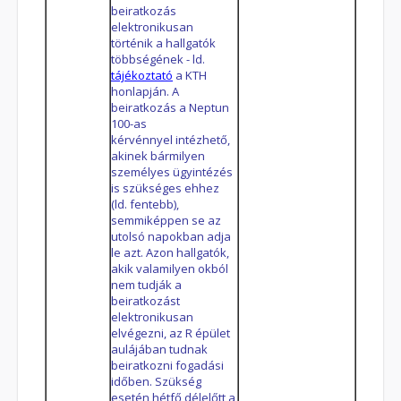
beiratkozás
elektronikusan
történik a hallgatók
többségének - ld.
tájékoztató
a KTH
honlapján. A
beiratkozás a Neptun
100-as
kérvénnyel intézhető,
akinek bármilyen
személyes ügyintézés
is szükséges ehhez
(ld. fentebb),
semmiképpen se az
utolsó napokban adja
le azt. Azon hallgatók,
akik valamilyen okból
nem tudják a
beiratkozást
elektronikusan
elvégezni, az R épület
aulájában tudnak
beiratkozni fogadási
időben. Szükség
esetén
hétfő délelőtt
a