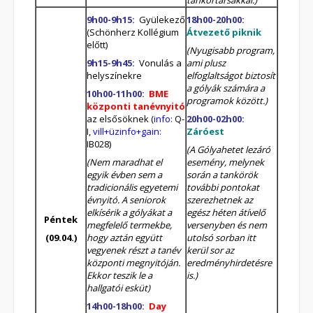
9h00-9h15:
Gyülekező
18h00-20h00:
(Schönherz Kollégium
Átvezető piknik
előtt)
(Nyugisabb program,
9h15-9h45:
Vonulás a
ami plusz
helyszínekre
elfoglaltságot biztosít
a gólyák számára a
10h00-11h00:
BME
programok között.)
központi tanévnyitó
az elsősöknek (
info:
Q-
20
h00-02h00:
I,
vill+üzinfo+gain:
Záróest
IB028)
(
A Gólyahetet lezáró
(Nem maradhat el
esemény, melynek
egyik évben sem a
során a tankörök
tradicionális egyetemi
további pontokat
évnyitó. A seniorok
szerezhetnek az
elkísérik a gólyákat a
egész héten átívelő
Péntek
megfelelő termekbe,
versenyben és nem
(09.04.)
hogy aztán együtt
utolsó sorban itt
vegyenek részt a tanév
kerül sor az
központi megnyitóján.
eredményhirdetésre
Ekkor teszik le a
is.
)
hallgatói esküt)
14h00-18h00:
Day