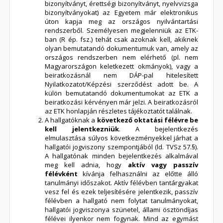
bizonyítványt, érettségi bizonyítványt, nyelvvizsga
bizonyítványokat) az Egyetem már elektronikus
úton kapja meg az országos nyilvántartási
rendszerből. Személyesen megjelenniük az ETK-
ban (R ép. fsz.) tehát csak azoknak kell, akiknek
olyan bemutatandó dokumentumuk van, amely az
országos rendszerben nem elérhető (pl. nem
Magyarországon keletkezett okmányok), vagy a
beiratkozásnál nem DÁP-pal hitelesített
Nyilatkozatot/Képzési szerződést adott be. A
külön bemutatandó dokumentumokat az ETK a
beiratkozási kérvényen már jelzi. A beiratkozásról
az ETK honlapján részletes tájékoztatót találnak.
A hallgatóknak a
következő
oktatási félévre be
kell jelentkezniük
. A bejelentkezés
elmulasztása súlyos következményekkel járhat a
hallgatói jogviszony szempontjából (ld. TVSz 57.§).
A hallgatónak minden bejelentkezés alkalmával
meg kell adnia, hogy
aktív vagy passzív
félévként
kívánja felhasználni az előtte álló
tanulmányi időszakot. Aktív félévben tantárgyakat
vesz fel és ezek teljesítésére jelentkezik, passzív
félévben a hallgató nem folytat tanulmányokat,
hallgatói jogviszonya szünetel, állami ösztöndíjas
félévei ilyenkor nem fogynak. Mind az egymást