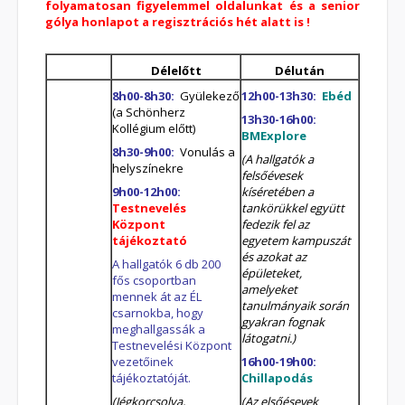
folyamatosan figyelemmel oldalunkat és a senior
gólya honlapot a regisztrációs hét alatt is !
Délelőtt
Délután
8h00-8h30:
Gyülekező
12h00-13h30:
Ebéd
(a Schönherz
13h30-16h00:
Kollégium előtt)
BMExplore
8h30-9h00:
Vonulás a
(A hallgatók a
helyszínekre
felsőévesek
9h00-12h00:
kíséretében a
Testnevelés
tankörükkel együtt
Központ
fedezik fel az
tájékoztató
egyetem kampuszát
és azokat az
A hallgatók 6 db 200
épületeket,
fős csoportban
amelyeket
mennek át az ÉL
tanulmányaik során
csarnokba, hogy
gyakran fognak
meghallgassák a
látogatni.)
Testnevelési Központ
vezetőinek
16h00-19h00:
tájékoztatóját.
Chillapodás
(Jégkorcsolya,
(Az elsőésevek