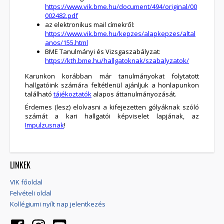
https://www.vik.bme.hu/document/494/original/00
002482.pdf
az elektronikus mail címekről:
https://www.vik.bme.hu/kepzes/alapkepzes/altal
anos/155.html
BME Tanulmányi és Vizsgaszabályzat:
https://kth.bme.hu/hallgatoknak/szabalyzatok/
Karunkon korábban már tanulmányokat folytatott
hallgatóink számára feltétlenül ajánljuk a honlapunkon
található
tájékoztatók
alapos áttanulmányozását.
Érdemes (lesz) elolvasni a kifejezetten gólyáknak szóló
számát a kari hallgatói képviselet lapjának, az
Impulzusnak
!
LINKEK
VIK főoldal
Felvételi oldal
Kollégiumi nyílt nap jelentkezés