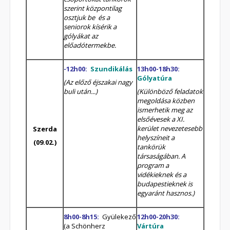
szerint
központilag
osztjuk be és a
seniorok kísérik a
gólyákat az
előadótermekbe.
-12h00:
Szundikálás
13h00-18h30:
Gólyatúra
(Az előző éjszakai nagy
buli után...)
(Különböző feladatok
megoldása közben
ismerhetik meg az
elsőévesek a XI.
kerület nevezetesebb
Szerda
helyszíneit a
(09.02.)
tankörük
társaságában. A
program a
vidékieknek és a
budapestieknek is
egyaránt hasznos.)
8h00-8h15:
Gyülekező
12h00-20h30:
(a Schönherz
Vártúra