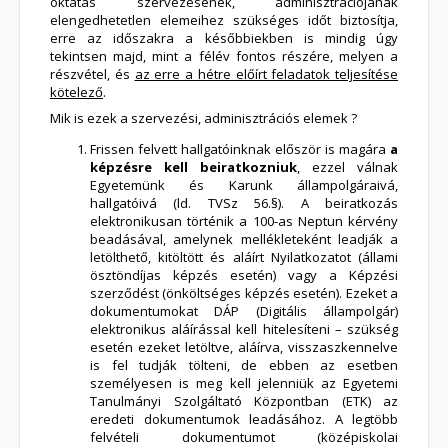
oktatás szervezésének, adminisztrációjának
elengedhetetlen elemeihez szükséges időt biztosítja,
erre az időszakra a későbbiekben is mindig úgy
tekintsen majd, mint a félév fontos részére, melyen a
részvétel, és
az erre a hétre előírt feladatok teljesítése
kötelező
.
Mik is ezek a szervezési, adminisztrációs elemek ?
Frissen felvett hallgatóinknak először is magára
a
képzésre kell beiratkozniuk
, ezzel válnak
Egyetemünk és Karunk állampolgáraivá,
hallgatóivá (ld. TVSz 56.§). A beiratkozás
elektronikusan történik a 100-as Neptun kérvény
beadásával, amelynek mellékleteként leadják a
letölthető, kitöltött és aláírt Nyilatkozatot (állami
ösztöndíjas képzés esetén) vagy a Képzési
szerződést (önköltséges képzés esetén). Ezeket a
dokumentumokat DÁP (Digitális állampolgár)
elektronikus aláírással kell hitelesíteni – szükség
esetén ezeket letöltve, aláírva, visszaszkennelve
is fel tudják tölteni, de ebben az esetben
személyesen is meg kell jelenniük az Egyetemi
Tanulmányi Szolgáltató Központban (ETK) az
eredeti dokumentumok leadásához. A legtöbb
felvételi dokumentumot (középiskolai