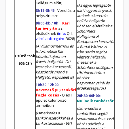
Kollégium előtt)
(Az egyik legrégebbi
8h15-8h45:
Vonulás a
kari hagyományunk,
helyszínekre
aminek a keretein
belül a hallgatók
9h00-kb.10h:
Kari
közösen elsétálnak a
tanévnyitó
az
Schönherz
elsősöknek (
info:
Q-I,
Kollégiumtól
vill+üzinfo+gain:
IB028)
Budapesten keresztül
(A Villamosmérnöki és
a Budai Várhoz. A
Informatikai Kar
túra során régóta
Csütörtök
köszönti újonnan
végzett hallgatók
felvett hallgatóit. Ott
mesélnek a
(09.03.)
lesznek a Kar vezetői,
Schönherz kollégium
köszöntőt mond a
történelméről, a
Hallgatói Képviselet is)
közélet
hagyományairól és
10h30-12h00:
érdekességeiről.)
Bevezető (0.) tanköri
foglalkozás
- Q és I
20h30-00h00:
épület különböző
Nulladik tankörsör
termeiben
(Ismerkedés a
(Ismerkedés a
tanköröket segítő
tankörvezetőkkel és a
seniorokkal és az első
tankörtársakkal - 90')
közös sörözés a
tankörtársakkal.)