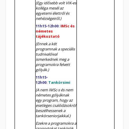
(E
gy idősebb volt VIK-es
kolléga mesél az
egyetemi élettről és
nehézségeiről.
)
11h15-12h00:
IMSc és
németes
tájékoztató
(E
nnek a két
programnak a speciális
tudnivalóival
ismerkednek meg a
programokra felvett
gólyák.
)
11h15-
12h00:
Tankörsimi
(A nem IMSc-s és nem
németes gólyáknak
egy
program, hogy az
esetleges csalódásokról
beszélhessenek a
tankörseniorjaikkal.
)
Ezekre a programokra a
csoportokat
tankörök