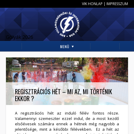
VIK HONLAP
|
IMPRESSZUM
Gólyák 2026
MENÜ
REGISZTRÁCIÓS HÉT – MI AZ, MI TÖRTÉNIK
EKKOR ?
A regisztrációs hét az induló félév fontos része.
Valamennyi szemeszter ezzel indul, de a most kezdő
elsőévesek számára ennek a hétnek még nagyobb a
jelentősége, mint a későbbi félévekben. Ez a hét az