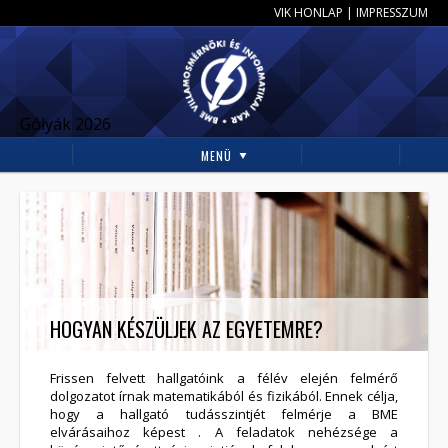
VIK HONLAP
|
IMPRESSZUM
Gólyák 2026
MENÜ
HOGYAN KÉSZÜLJEK AZ EGYETEMRE?
Frissen felvett hallgatóink a félév elején felmérő
dolgozatot írnak matematikából és fizikából. Ennek célja,
hogy a hallgató tudásszintjét felmérje a BME
elvárásaihoz képest . A feladatok nehézsége a