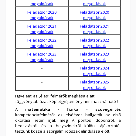
megoldások
megoldások
Feladatsor 2020
Feladatsor 2020
megoldások
megoldások
Feladatsor 2021
Feladatsor 2021
megoldások
megoldások
Feladatsor 2022
Feladatsor 2022
megoldások
megoldások
Feladatsor 2023
Feladatsor 2023
megoldások
megoldások
-
Feladatsor 2024
megoldások
-
Feladatsor 2025
megoldások
Figyelem: az „éles” felmérők megírása alatt
függvénytáblázat, képletgyűjtemény nem használható !
A
matematika - fizika - szövegértés
kompetenciafelmérőt az elsőéves hallgatók az első
oktatási héten írják meg. A pontos időpontról, a
beosztásról és a helyszínekről külön tájékoztatót
teszünk közzé a szorgalmi időszak elindulása előtt.