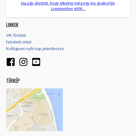
Ha úg
y döntött, hogy elkelne még egy kis gyakorlás
szeptember előtt…
LINKEK
VIK főoldal
Felvételi oldal
Kollégiumi nyílt nap jelentkezés
TÉRKÉP